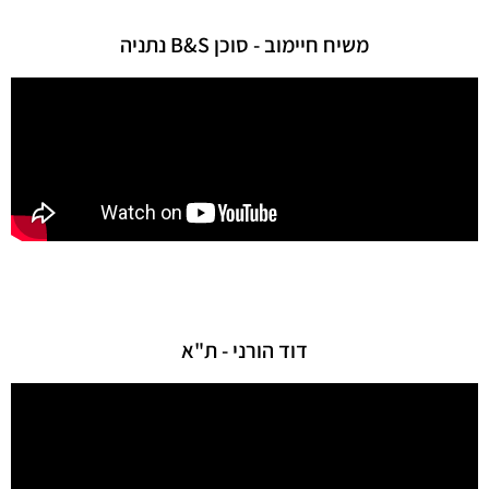
משיח חיימוב - סוכן B&S נתניה
דוד הורני - ת"א