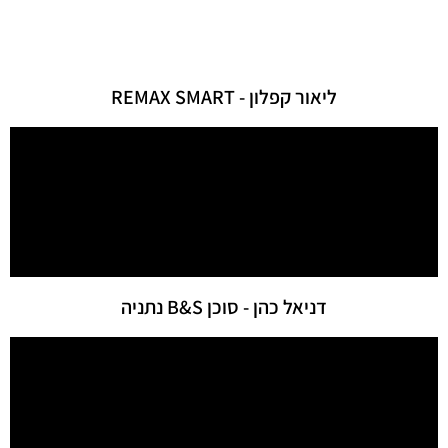
ליאור קפלון - REMAX SMART
דניאל כהן - סוכן B&S נתניה