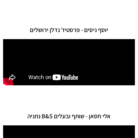
יוסף ניסים - פרסטיז' נדלן ירושלים
אלי חסאן - שותף ובעלים B&S נתניה