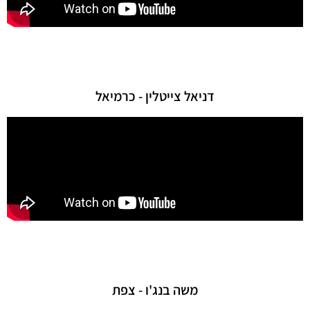
דניאל צייטלין - כרמיאל
משה בנג'ו - צפת