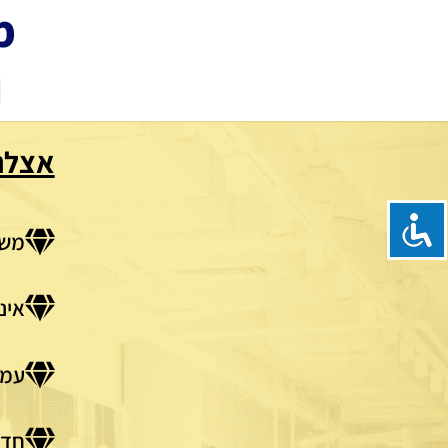
מ
ה
אצלנ
משר
אינ
עמד
חדר