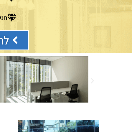
חני
לת